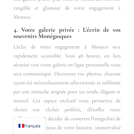
tangible et glamour de votre engagement à
Monaco.
4. Votre galerie privée : L'écrin de vos
souvenirs Monégasques
L'éclat de votre engagement à Monaco sera
rapidement accessible. Sous 48 heures, un lien
sécurisé vers votre galerie en ligne personnelle vous
sera communiqué. Découvrez vos photos, chacune
ayant été méticuleusement sélectionnée et sublimée
par une retouche soignée pour un rendu élégant et
naturel. Cet espace exclusif vous permettra de
choisir vos clichés préférés, d'étoffer votre
English
collection ou de décider de conserver l'intégralité de
Français
ce chapitre précieux de votre histoire, immortalisé